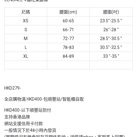
尺碼
腰圍(cm)
腰圍(吋)
XS
60-65
23.5"-25.5 "
S
66-71
26"-28 "
M
72-77
28.5"-30.5 "
L
78-83
30.5"-32.5 "
XL
84-89
33 "-35 "
HKD279-
全店購物滿 HKD400-包順豐站/智能櫃自取
HKD400-以下順豐站到付
支持香港品牌
網站支援信用卡付款
一般情況下於48小時內發貨
(實際情況有機會因存貨關係影响，詳情請inbox，客服馬上回覆)