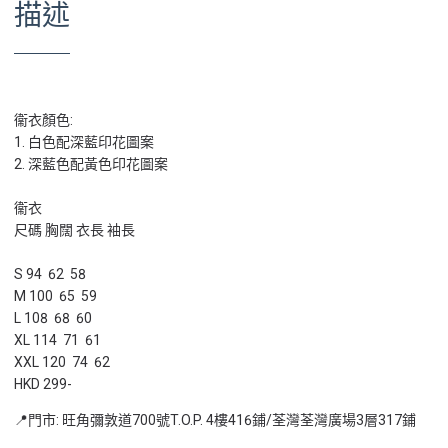
描述
衞衣顏色:
1. 白色配深藍印花圖案
2. 深藍色配黃色印花圖案
衞衣
尺碼 胸闊 衣長 袖長
S 94 62 58
M 100 65 59
L 108 68 60
XL 114 71 61
XXL 120 74 62
HKD 299-
📍門市: 旺角彌敦道700號T.O.P. 4樓416鋪/荃灣荃灣廣場3層317鋪