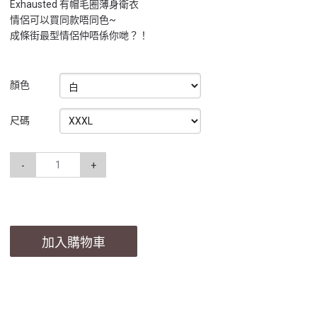
Exhausted 有帽毛圈薄身衛衣
情侶可以買同款唔同色~
成條街最型情侶仲唔係你哋？！
顏色
尺碼
-
+
加入購物車